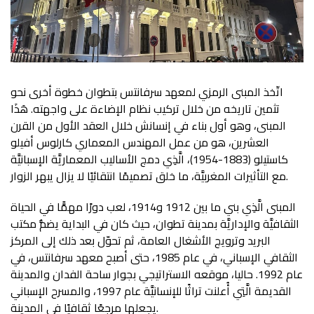
اتّخذ المبنى الرمزي لمعهد سرفانتس بتطوان خطوة أخرى نحو
تثمين تاريخه من خلال تركيب نظام الإضاءة على واجهته. هَذَا
المبنى، وهو أول بناء في إنسانش خلال العقد الأول من القرن
العشرين، هو من عمل المهندس المعماري كارلوس أفيلو
كاستيلو (1883-1954)، الَّذِي دمج الأساليب المعماريَّة الإسبانيَّة
مع التأثيرات المغربيَّة، ما خلق تصميمًا انتقائيًا لا يزال يبهر الزوار.
المبنى الَّذِي بني ما بين 1912 و1914، لعب دورًا مهمًّا في الحياة
الثقافيَّة والإداريَّة بمدينة تطوان، حيث كان في البداية يضمُّ مكتب
البريد وترويج الأشغال العامة، ثم تحوّل بعد ذلك إلى المركز
الثقافي الإسباني، في عام 1985، حتى أصبح معهد سرفانتس، في
عام 1992. حاليا، موقعه الاستراتيجي بجوار ساحة الفدان والمدينة
القديمة الَّتِي أُعلنت تراثًا للإنسانيَّة عام 1997، والمسرح الإسباني
يجعلها مرجعًا ثقافيًا في المدينة.