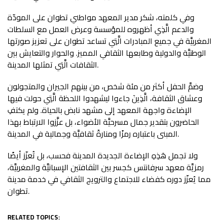
وفي كلمته، شكر مدير المعهد مواطني تطوان على المودّة
والدعم الَّذِي أظهروه للمؤسسة وعرض العمل مع السلطات
المغربيَّة في جميع المبادرات الَّتِي تساعد تطوان على تعزيز صورتها
الوطنيَّة والدولية وطابعها الثقافي المميز. والحوار والتعايش بين
الثقافات الَّتِي تمثلها المدينة.
وضمَّ الحفل أكثر من مئة شخص، من بينهم الجيران والمتجولون
وعشاق الثقافة، الَّذِينَ جاءوا ليشهدوا اللحظة الَّتِي حولت فيها
الإضاءة واجهة المعهد إلى مشهد نابض بالحياة. ولم يكتفِ
الحاضرون بتقدير جمال مسرحيَّة الأضواء، بل عزَّزوا الارتباط بهذا
المبنى باعتباره رمزًا ومنارةً ثقافيَّة وجمالية في المدينة.
ولا تجمل هَذِهِ الإضاءة الجديدة المدينة فحسب، بل تُعزّز أيضًا
رمزيَّة معهد سرفانتس كجسر بين الثقافتين الإسبانيَّة والمغربيَّة،
مما يُعزّز دوره كفضاء للاجتماع والترويج الثقافي في خدمة مدينة
تطوان.
RELATED TOPICS: