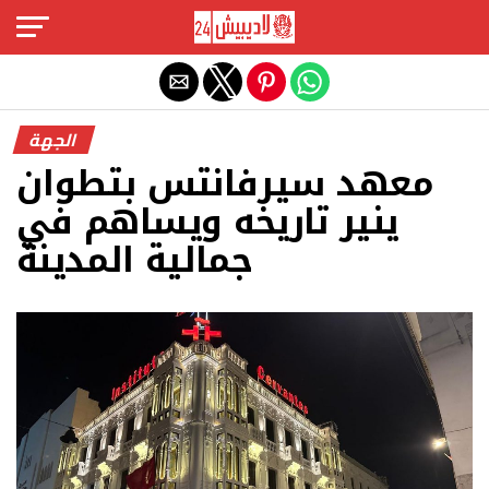
Exit mobile version
الجهة
معهد سيرفانتس بتطوان
ينير تاريخه ويساهم في
جمالية المدينة