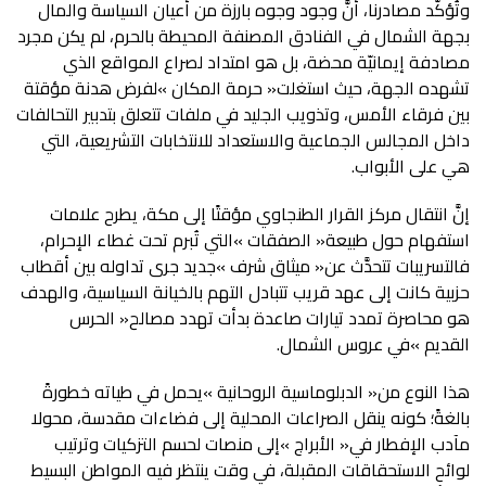
‬هي‭ ‬على‭ ‬الأبواب‭.‬
‬القديم‮»‬‭ ‬في‭ ‬عروس‭ ‬الشمال‭.‬