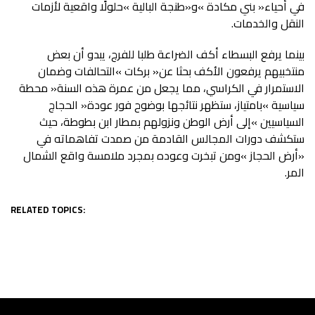
‬النقل‭ ‬والخدمات‭.‬
‬المر‭.‬
RELATED TOPICS: