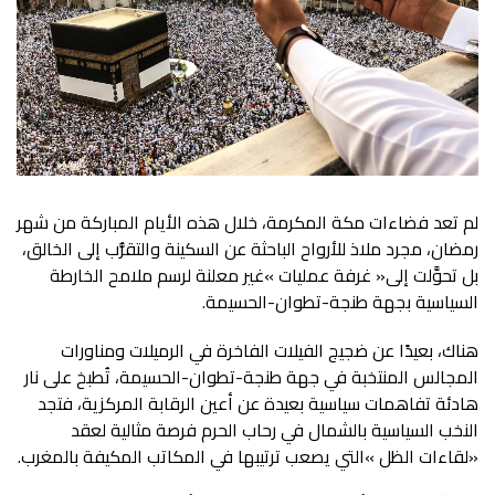
‬السياسية‭ ‬بجهة‭ ‬طنجة‭-‬تطوان‭-‬الحسيمة‭.‬
‬‮«‬لقاءات‭ ‬الظل‮»‬‭ ‬التي‭ ‬يصعب‭ ‬ترتيبها‭ ‬في‭ ‬المكاتب‭ ‬المكيفة‭ ‬بالمغرب‭.‬