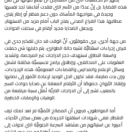
هذه القضايا. بل إنَّ عددًا من الأسر التي فقدت أبناءها تجد نفسها
وحيدة في مواجهة المأساة، دون دعم منظم أو إطار يتبنى
مطالبها. هذا الفراغ المدني يفتح الباب أمام مزيد من الاستهتار،
ويجعل الضحايا مجرد أرقام في سجلات الحوادث.
من جهة أخرى، يرى حقوقيّون، أنَّ الوقت قد حان لتفكير جدي في
فرض إجراءات استثنائيَّة تشبه حالة الطوارئ، يتم خلالها شن حملات
واسعة النطاق تستهدف حجز الدراجات غير المرخصة، وتشديد
العقوبات على المخالفين، وإطلاق برامج تحسيسيَّة مكثفة تشمل
وسائل الإعلام والمدارس والفضاءات العموميَّة. هذه الإجراءات،
وإن بدت صارمة، فقد تكون الحل الوحيد لإعادة الأمور إلى نصابها
وإنقاذ الأرواح، خصوصًا أن الأرقام المعلنة عن ضحايا حوادث السير
بالمغرب تشير إلى أن الدراجات الناريَّة تُمثّل نسبة مرتفعة من
الوفيات والإصابات الخطيرة.
أما المواطنون، فيرون أن المصالح الأمنيَّة لم تعد تملك ترف
الانتظار. ففي شهادات استقتها الجريدة من بعض سكان الأحياء،
أعربوا عن استيائهم من مشاهد السرعة الجنونيَّة التي تحولت إلى
كابوس يومي يهدد أطفالهم عند عبور الشارع.