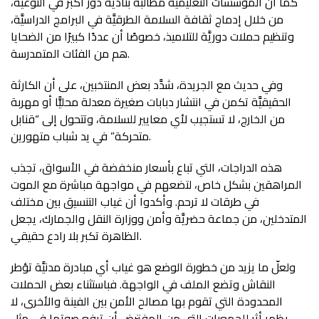
كما أن المؤسسات التعليميَّة مطالبة بتأدية دور أكبر في التوعيَّة،
من خلال إدماج ثقافة السلامة الطرقيَّة في البرامج الدراسيَّة،
وتنظيم حملات دوريَّة للتلاميذ، خصوصًا أن عددًا كبيرًا من الضحايا
هم من الفئات المتمدرسة.
وفي حديث مع الجريدة، شدَّد بعض المنتخبين، على أن الكارثة
الحقيقيَّة تكمن في انتشار دبابات صغيرة معدلة محليًّا أو مهربة
من الخارج، لا تستجيب لأي معايير للسلامة، وتتحول إلى “قنابل
متحركة” في يد شباب متهورين.
هذه الدراجات، التي تباع بأسعار منخفضة في الأسواق، تجذب
المراهقين بشكل خاص، لتضعهم في مواجهة مباشرة مع الموت
في طرقات لا ترحم. وأكدوا أن غياب التنسيق بين مختلف
المتدخلين، من جماعة حضريَّة وأمن ووزارة النقل والجمارك، يجعل
الظاهرة تكبر بلا رادع حقيقي.
ولعلّ ما يزيد من خطورة الوضع هو غياب أي مبادرة مدنيَّة تؤطر
النقاش وتضع الملف في الواجهة. فباستثناء بعض الحملات
المحدودة التي تقوم بها مصالح الأمن بين الفينة والأخرى، لا
يظهر أثر للجمعيات التي من المفترض أن ترفع صوتها في مثل