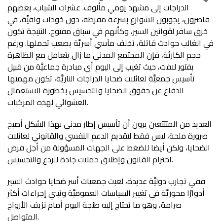
الدراجات إلى مشهد يومي مألوف. عشرات الشباب، بعضهم
قاصرون، يجوبون الشوارع بسرعة مفرطة، دون خوذات واقيَّة، في
خرق سافر لقوانين السير، وكأنهم في سباق مفتوح. النتيجة تكون
في الغالب حوادث قاتلة، تخلف مآسي أسريَّة يصعب تحملها. ورغم
حجم الكارثة، فإن المجتمع المدني ما زال يتعامل مع الظاهرة
بفتور لافت، حيث تغيب إلى اليوم أي مبادرة جماعيَّة من قبيل
تأسيس جمعيَّة لعائلات ضحايا الدراجات الناريَّة، تكون مهمتها
الدفاع عن حقوق الضحايا والتحسيس بخطورة الاستعمال
العشوائي لهذه المركبات.
العديد من المتتبّعين يرون أن تأسيس إطار مدني بهذا الشكل أصبح
ضرورة ملحة، ليس فقط لتقديم الدعم النفسي والقانوني لعائلات
الضحايا، ولكن أيضا للضغط على الجهات المسؤولة من أجل فرض
احترام القانون وإطلاق حملات جادة للردع والتحسيس.
ففي تجارب دوليَّة عديدة، لعبت جمعيات أسر ضحايا حوادث السير
أدوارًا محوريَّة في تغيير السياسات العموميَّة وتبني إجراءات أكثر
صرامة، وهو ما تحتاج إليه طنجة اليوم أمام نزيف الأرواح
المتواصل.