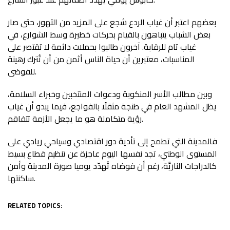
بعضهم اعتبر أن غياب الردع شجع على المزيد من التهور، حتى صار
بعض الشباب يتباهون بالقيام بحركات خطيرة وسط الشوارع، في
غياب تام للرقابة. آخرون طالبوا بحملات دائمة لا تقتصر على
المناسبات، معتبرين أن حياة الناس أثمن من أن تُترك رهينة
للفوضى.
وبين مطالب الأسر المنكوبة ودعوات المنتخبين وخبراء السلامة،
يظل المشهد العام في طنجة مثقلًا بالفواجع، فيما يبدو أن غياب
رؤية متكاملة هو ما يجعل الأزمة تتفاقم.
فالمدينة التي تطمح إلى تأدية دور اقتصادي وسياحي ريادي على
المستوى الوطني، تجد نفسها اليوم عاجزة عن تنظيم قطاع بسيط
كالدراجات الناريَّة، رغم أن فوضاه تُهدّد يوميا صورة المدينة وأمن
ساكنتها.
RELATED TOPICS: