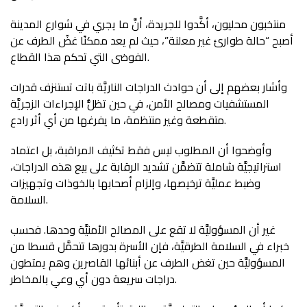
منتخبون محليون، أكَّدوا للجريدة، أنَّ ما يجري في شوارع المدينة
أصبح “حالة طوارئ غير معلنة”، حيث لم يعد ممكنًا غضّ الطرف عن
الفوضى التي تحكم هذا القطاع.
وأشار بعضهم إلى أن حوادث الدراجات الناريَّة باتت تستنزف قدرات
المستشفيات ومصالح الأمن، في حين تظلُّ الإجراءات الزجريَّة
متقطعة وغير منتظمة، ما يفرغها من أي أثر رادع.
وأوضحوا أن المطلوب ليس فقط تكثيف المراقبة، بل اعتماد
استراتيجيَّة شاملة تتضمَّن تشديد الرقابة على بيع هذه الدراجات،
وضبط عمليَّة ترخيصها، وإلزام أصحابها بالخوذات وتجهيزات
السلامة.
غير أن المسؤوليَّة لا تقع على المصالح الأمنيَّة وحدها. فحسب
خبراء في السلامة الطرقيَّة، فإن الأسرة بدورها تتحمَّل قسطا من
المسؤوليَّة حين تغض الطرف عن أبنائها القاصرين وهم يمتطون
دراجات سريعة دون أي وعي بالمخاطر.