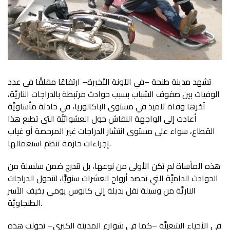
تشهد مدينة طنجة –في الآونة الأخيرة– ارتفاعًا مقلقًا في عدد
الوفيات بين صفوف الشباب بسبب حوادث مرتبطة بالدراجات الناريَّة،
آخرها وفاة تلميذ في مستوى الباكالوريا، في حادثة مأساويَّة
أعادت إلى الواجهة النقاش حول العشوائيَّة التي تطبع هذا
القطاع، سواء على مستوى انتشار الدراجات غير المرخصة أو غياب
إجراءات حازمة تنظم استعمالها.
هذه المأساة لم تكن الأولى من نوعها، بل تندرج ضمن سلسلة من
الحوادث الداميَّة التي تحصد أرواح العشرات سنويًّا، لتتحول الدراجات
الناريَّة من وسيلة نقل بديلة إلى كابوس يومي يخيف الأسر
الطنجاويَّة.
في الأحياء الشعبيَّة –كما في شوارع المدينة الكبرى– تحولت هذه