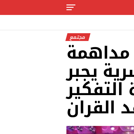
مجتمع
 مداهمة
ية يجبر
 التفكير
 القران