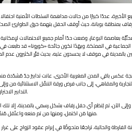
يع الأخيرة، عددًا كبيرًا من حالات مداهمة السلطات الأمنية احتفال
حلّيَّة بعاصمة البوغاز، وضعت حدًا أمام جميع الاحتمالات لإمكانية
 الجماعية في المملكة. وبهَذَا تكون جائحة «كورونا» قد طبعت في
ن بالمدينة في موقف لا يحسدون عليه، بحيث قرَّر الكثيرون عدم ال
طنجة عكس باقي المدن المغربية الأخرى، عانت تدابيرَ جدّ مُشدّدة من
تجارية والمقاهي، إلى جانب فرض ورقة التنقّل الاستثنائية من وإلى
التدابير الاحترازية كالكمامة والتباعد الاجتماعي.
وإلى الآن، لم يُنظم أي حفل زفاف بشكل رسمي بالمدينة، إلا تلك ا
منها مَن اكتمل، ومنها من تم منعه واعتُقل مُنظّموه بسبب خرقهم حالة الطوارئ.
فارطة والحالية، تراجعًا ملحوظًا في إبرام عقود الزواج على غرار ال