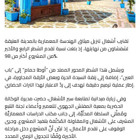
تقترب أشغال تنزيل ميثاق الهندسة المعمارية بالمدينة العتيقة
لشفشاون من نهايتها، إذ بلغت نسبة تقدم الشطر الرابع والأخير
من المشروع أكثر من 98%.
ويشمل هذا الشطر المحور الممتد من “أوطا حمام” إلى “باب
العين”، إضافة إلى زنقة السيدة الحرة وبعض الأزقة المجاورة، في
إطار عملية ترميم دقيقة تهدف إلى ردّ الاعتبار لهذا التراث الحضاري.
وفي زيارة ميدانية لمتابعة سير الأشغال، حضرت مديرة الوكالة
الحضرية بمعية المفتش الجهوي للتعمير وأعضاء لجنة التتبع
ومُمثّلي السلطة المحلّيَّة، إلى جانب مكتب الدراسات المعماريَّة
المشرف على الأشغال والمقاولة المُكلّفة بتنفيذ المشروع. وجرى
الوقوف على تقدم الأعمال، إذ تبيّن أنَّ المشروع دخل مراحله
الأخيرة وَفْقًا للجدول الزمني المحدد.