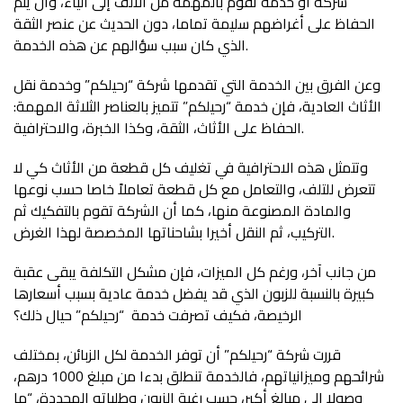
شركة أو خدمة تقوم بالمهمة من الألف إلى الياء، وأن يتم
الحفاظ على أغراضهم سليمة تماما، دون الحديث عن عنصر الثقة
الذي كان سبب سؤالهم عن هذه الخدمة.
وعن الفرق بين الخدمة التي تقدمها شركة “رحيلكم” وخدمة نقل
الأثاث العادية، فإن خدمة “رحيلكم” تتميز بالعناصر الثلاثة المهمة:
الحفاظ على الأثاث، الثقة، وكذا الخبرة، والاحترافية.
وتتمثل هذه الاحترافية في تغليف كل قطعة من الأثاث كي لا
تتعرض للتلف، والتعامل مع كل قطعة تعاملاً خاصا حسب نوعها
والمادة المصنوعة منها، كما أن الشركة تقوم بالتفكيك ثم
التركيب، ثم النقل أخيرا بشاحناتها المخصصة لهذا الغرض.
من جانب آخر، ورغم كل الميزات، فإن مشكل التكلفة يبقى عقبة
كبيرة بالنسبة للزبون الذي قد يفضل خدمة عادية بسبب أسعارها
الرخيصة، فكيف تصرفت خدمة “رحيلكم” حيال ذلك؟
قررت شركة “رحيلكم” أن توفر الخدمة لكل الزبائن، بمختلف
شرائحهم وميزانياتهم، فالخدمة تنطلق بدءا من مبلغ 1000 درهم،
وصولا إلى مبالغ أكبر، حسب رغبة الزبون وطلباته المحددة، “ما