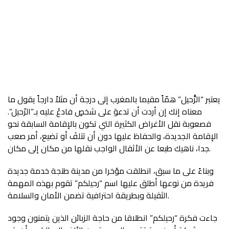
يعتبر “الرّْحيل” همّاً مقيما بالمغرب إلى درجة أن مثلاً دارجاً يقول ما
معناه إنك إن أردت أن تدعوَ على شخصٍ فادعُ عليه بـ”الرّحيل”.
فصعوبة نقل الأغراض الكثيرة التي تكون بالإقامة السابقة نحو
الإقامة الجديدة، والحفاظ عليها دون أن تتلفَ أو تضيع، أمر صعب
جدا، ناهيك طبعا عن الأثقال الواجب نقلها من مكان إلى مكان.
وبناءً على ما سبق، انطلقت مؤخرا من مدينة طنجة خدمة جديدة
فريدة من نوعها أطلق عليها اسم “رحيلكم” تقوم بهذه المهمة
الثقيلة وبطريقة احترافية تضمن الأمان والسلامة.
جاءت فكرة “رحيلكم” انطلاقا من حاجة الزبائن الذين يتمنون وجود