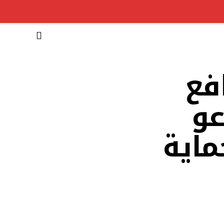
فع
عو
ماية