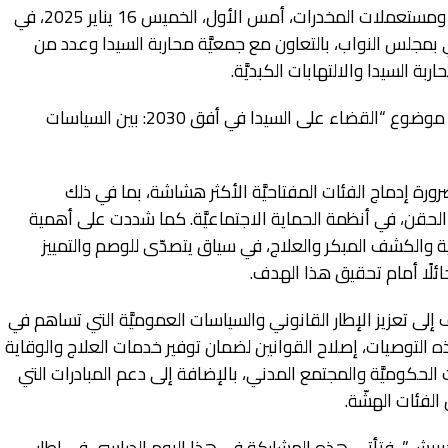
شاركت جمعيَّة حسنونة لمساندة مستعملي ومستعملات المخدرات، أمس الأول، الخميس 16 يناير 2025، في
 بمجلس النواب، بالتعاون مع جمعيَّة محاربة السيدا وعدد من
 السيدا والالتهابات الكبديَّة.
اللقاء، الذي عُقد بمقر مجلس النواب، تناول موضوع “القضاء على السيدا في أفق 2030: بين السياسات
رورة إدماج الفئات المفتاحيَّة الأكثر هشاشة، بما في ذلك
قن، في أنظمة الحماية الاجتماعيَّة. كما شددت على أهمية
 والكشف المبكر والعلاج، في سياق يتصدّى للوصم والتمييز
حائلًا أمام تحقيق هذا الهدف.
لى تعزيز الإطار القانوني والسياسات العموميَّة التي تساهم في
ذه التوصيات، إصلاح القوانين لضمان توفير خدمات العلاج والوقاية
لحكوميَّة والمجتمع المدني، بالإضافة إلى دعم المبادرات التي
الفئات الهشّة.
بيش”، فتأتي هذه المشاركة في هذا اليوم الدراسي في إطار