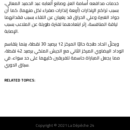
خدمات مدافعه أسامة العز، وصانع ألعابه عبد الحميد المعالي،
بسبب تراكم الإنذارات (أربعة إنذارات صفراء لكل منهما). كما أن
جواد الغبرة وعلي الحراق قد يغيبان عن اللقاء بسبب فقدانهما
لياقة المنافسة، إثر ابتعادهما لفترة طويلة عن الملاعب بسبب
الإصابة.
ويحتلّ اتحاد طنجة حاليًا المركز 12 برصيد 30 نقطة، بينما يتقاسم
الوداد البيضاوي المركز الثاني مع الجيش الملكي برصيد 42 نقطة،
مما يجعل المباراة حاسمة للفريقين كليهما على حد سواء، في
سباق الدوري.
RELATED TOPICS:
Copyright © 2021 La Dépêche 24