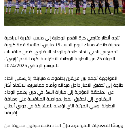
تتجه أنظار متابعي كرة القدم الوطنية إلى ملعب القرية الرياضية
بمدينة طنجة، مساء اليوم السبت 15 مارس، لمتابعة قمة كروية
تجمع بين ناديي اتحاد طنجة والوداد البيضاوي، ضمن منافسات
الجولة 25 من البطولة الوطنية الاحترافية لكرة القدم “إنوي”،
للموسم الرياضي 2024/2025.
المواجهة تجمع بين فريقين بطموحات متباينة؛ إذ يسعى اتحاد
طنجة إلى تحقيق انتصار داخل ميدانه وأمام جماهيره، للابتعاد أكثر
عن المنطقة المؤدية إلى مباراة السدّ، في حين يطمح الوداد
البيضاوي إلى تحقيق الفوز لمواصلة المنافسة على وصافة
البطولة، وهي المرتبة التي تؤهله للمشاركة في دوري أبطال
إفريقيا.
ووفقًا للمعطيات المتوافرة، فإنَّ اتحاد طنجة سيكون محرومًا من