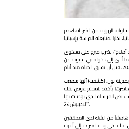
محاولته الهروب من الشرطة، لعدم
د أملاح”، لضرب مبرح على مستوى
ما أدى إلى دخوله في غيبوبة من
مدينة بون، (كشفت) أنها سمعت
ناصرها بأخذه للمخفر عوض نقله
 نص المراسلة الذي توصلت بها
‘لاديبيش24”.
، هامشاً من الشك لدى المحققين
ل نقله على وجه السرعة إلى أقرب