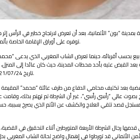
بمدينة “بون” الألمانية، بعد أن تعرض لارتجاج خطير في الرأس إثر 
توفره على أوراق الإقامة الخاصة بألمانيا، نظرا لمتابعته الدراسة بإسبانيا.
بيع بحسب أقربائه، حينما تعرض الشاب المغربي الذي يدعى “محم
عد القبض عليه بأحد محطات المدينة، حيث كان عائدا إلى المنزل، 
تاريخ 2021/07/24، قبل أن يفارق الحياة منذ أيام.
ة بعد تكليف محامي الدفاع من طرف عائلة “محمد” المقيمة ب
صوت عالي “رأسي رأسي”، غير أن الشرطة لم تهتم بذلك، وقامت ع
جل قصد تلقي العلاج والكشف عن الألم الذي يصرخ بسببه، حسب
قدمها رجال الشرطة الأربعة المتورطين أثناء التحقيق في القضية
الأمن الألماني قد تورطوا في إهمال واضح لحالة الشاب المغربي بد