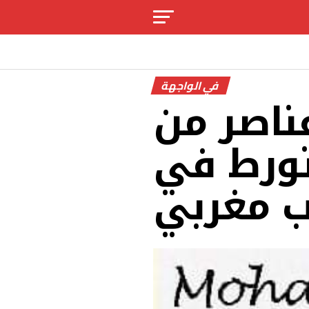
في الواجهة
عناصر من
تورط في
ب مغربي