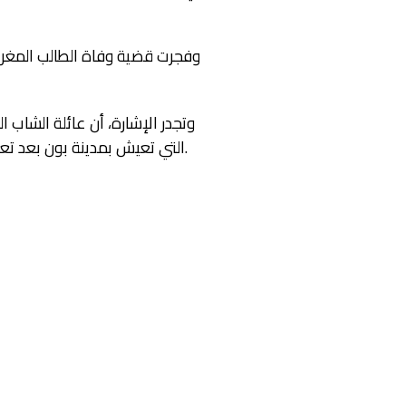
وفجرت قضية وفاة الطالب المغر
وتجدر الإشارة، أن عائلة الشاب 
التي تعيش بمدينة بون بعد تعذره العودة إلى أسرته بالمغرب، وذلك بسبب إغلاق حدود المملكة في إطار تدابير “كورونا” منذ أسابيع.