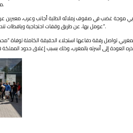
مستشفى للعلاج بحجة الاستجواب.
بي موجة غضب في صفوف زملائه الطلبة أجانب وعرب، معبرين عن ا
عومل بها، عن طريق وقفات احتجاجية ويافطات تندد بما حدث للمغربي “محمد أملاح”.
المغربي تواصل رفقة دفاعها استجلاء الحقيقة الكاملة لوفاة “محمد