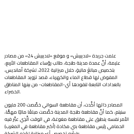
علمت جريدة «لاديبيش» و موقع «لاديبيش 24» من مصادر
عليمة، أنَّ عمدة مدينة طنجة، طالب رؤساء المقاطعات الأربع،
بتخصيص مبالغَ ماليةٍ، خلال ميزانية 2022، لشركة أمانديس،
المفوض لها قطاع الماء والكهرباء، قصد تزويد المقاطعات
بالعدادات التابعة لنفودها أي-المقاطعات- من بينها المناطق
الخضراء.
المصادر ذاتها أكَّدت، أن مقاطعة السواني خصَّصت 200 مليون
سنيتم، كما أنَّ مقاطعة طنجة المدينة خصَّصت مبلغًا ماليًا مهمًّا،
الأمر نفسه ينطبق على مقاطعة مغوغة، في الوقت الَّذِي عبَّر فيه
الحمامي رئيس مقاطعة بني مكادة (أكبر مقاطعة في المغرب)
رفضَه تخصيص أيّ ميزانية لهَذِهِ الشركة.