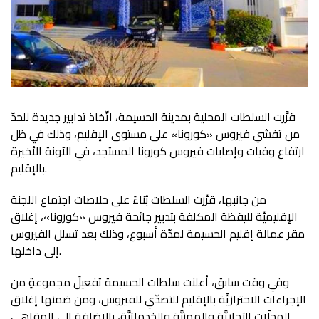
قرَّرت السلطات المحلية بمدينة الحسيمة، اتّخاذ تدابير جديدة للحدّ
من تفشي فيروس «كورونا» على مستوى الإقليم، وذلك في ظل
ارتفاع وفيات وإصابات فيروس كورونا المستجد، في الآونة الأخيرة
بالإقليم.
من جانبها، قرَّرت السلطات بُناءً على خلاصات اجتماع اللجنة
الإقليميَّة لليقظة المكلفة بتدبير جائحة فيروس «كورونا»، إغلاق
مقر عمالة إقليم الحسيمة لمدّة أسبوع، وذلك بعد تسلل الفيروس
إلى داخلها.
وفي وقت سابق، أعلنت سلطات الحسيمة تفعيلَ مجموعةٍ من
الإجراءات الاحترازيَّة بالإقليم للتصدّي للفيروس، ومن ضمنها إغلاق
المحلّات التجاريَّة والمهنيَّة والخدماتيَّة، بالإضافة إلى المقاهي