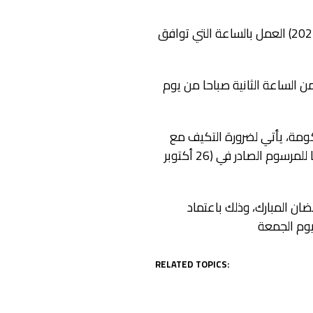
بمناسبة قرب حلول شهر رمضان ، سيتم عند حلول الساعة الثالثة صباحا من يوم غد الأحد (27 مارس 2022) العمل بالساعة التي توافق
بتوقيت (غرينينتش+1) بإضافة ستين (60) دقيقة ابتداء من الساعة الثانية صباحا من يوم
حكومة، يأتي لضرورة التكيف مع
خصوصيات هذا الشهر الأبرك وما يتطلبه من أجواء ملائمة لأداء وممارسة الشعائر الدينية، وذلك طبقا للمرسوم الصادر في (26 أكتوبر
ان المبارك، وذلك باعتماد
يوم الجمعة
RELATED TOPICS: