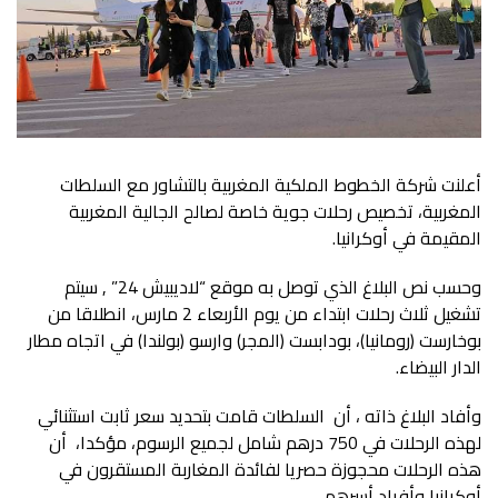
أعلنت شركة الخطوط الملكية المغربية بالتشاور مع السلطات
المغربية، تخصيص رحلات جوية خاصة لصالح الجالية المغربية
المقيمة في أوكرانيا.
وحسب نص البلاغ الذي توصل به موقع “لاديبيش 24” , سيتم
تشغيل ثلاث رحلات ابتداء من يوم الأربعاء 2 مارس، انطلاقا من
بوخارست (رومانيا)، بودابست (المجر) وارسو (بولندا) في اتجاه مطار
الدار البيضاء.
وأفاد البلاغ ذاته ، أن السلطات قامت بتحديد سعر ثابت استثنائي
لهذه الرحلات في 750 درهم شامل لجميع الرسوم، مؤكدا، أن
هذه الرحلات محجوزة حصريا لفائدة المغاربة المستقرون في
أوكرانيا وأفراد أسرهم.