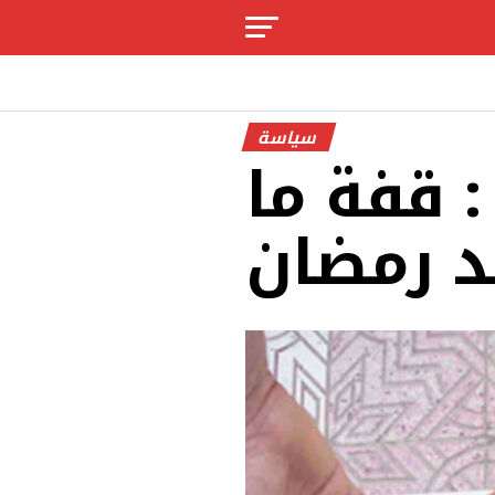
سياسة
 قفة ما
د رمضان