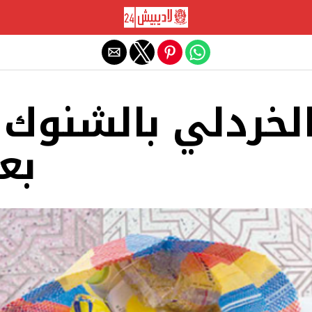
Exit mobile version
لخردلي بالشنوك :
بع