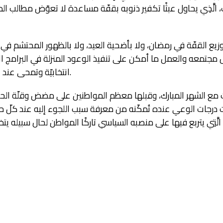
 الَّذِي يحاول عبثًا تكفير ذنوبه بقفّة مساعدة لا تعوّض مطالب 
زيع القفّة في رمضان، ولا بأضحية العيد، ولا بالظهور المحتشم في أو
مجتمعه والعمل ما أمكن على تنفيذ الوعود المنزلة في البرامج الانتخا
انتخابيّة وتمحى عند الأشهر الأولى من الظفر بالمنصب.
نت مع الشهر المبارك، وقبلها معظم المواطنين على مضض وقلّة الحاج
جات الوعي عنده تُمكّنه من معرفة سبب اللجوء إليه عند كلّ حمل
ِي يتربع فيها على منصبه السياسي تاركًا المواطن لحال سبيله يتخبّط