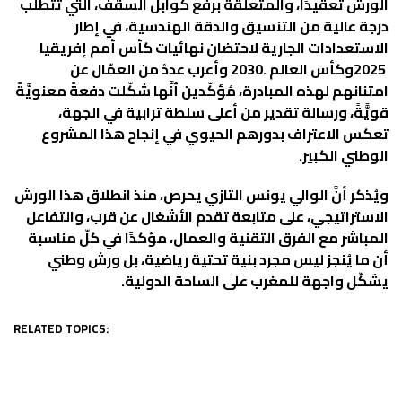
‬الوطني‭ ‬الكبير‭.‬
‬يشكّل‭ ‬واجهة‭ ‬للمغرب‭ ‬على‭ ‬الساحة‭ ‬الدولية‭.‬
RELATED TOPICS: