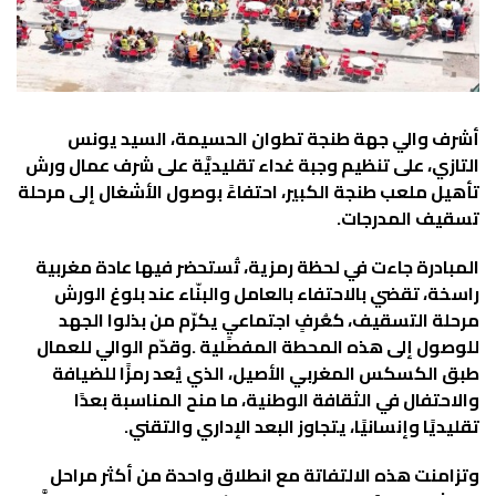
‬تسقيف‭ ‬المدرجات‭.‬
‬تقليديًا‭ ‬وإنسانيًا،‭ ‬يتجاوز‭ ‬البعد‭ ‬الإداري‭ ‬والتقني‭.‬